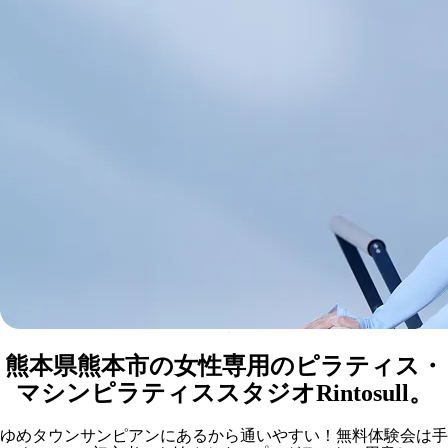
Rintosullゆめタウンサンピアン店
マシンピラティススタジオ
熊本市
熊本県熊本市の女性専用のピラティス・
マシンピラティススタジオRintosull。
ゆめタウンサンピアンにあるから通いやすい！無料体験会は手