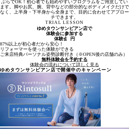
ぶらでOK！初心者でも始めやすいプログラムをご用意してい
ます。脚やお尻、腕、背中などの部分的なボディメイクだけで
なく、上半身・下半身から全身まで、目的に合わせてアプロー
チできます。
TRIAL LESSON
ゆめタウンサンピアン店
で
体験会に参加する
体験会
0
円
87%以上が初心者だから安心！
リフォーマーを使った体験ができる
ご来店特典パーソナル姿勢診断付き（※OPEN後の店舗のみ）
無料体験会を予約する
体験会の流れについて詳しく見る
ゆめタウンサンピアン
店で開催中のキャンペーン