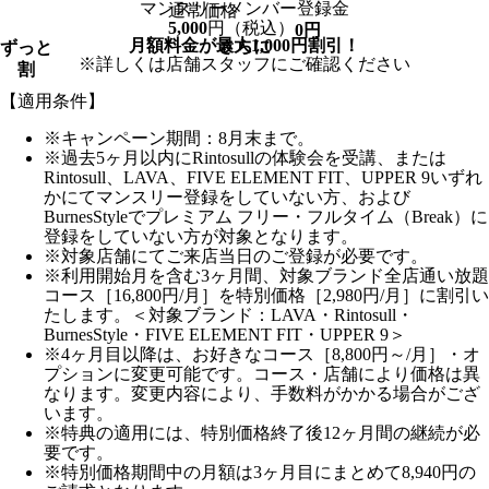
マンスリーメンバー登録金
通常価格
5,000
円
（税込）
0
円
月額料金が最大
1,000
円割引！
さらに
ずっと
※詳しくは店舗スタッフにご確認ください
割
【適用条件】
※キャンペーン期間：8月末まで。
※過去5ヶ月以内にRintosullの体験会を受講、または
Rintosull、LAVA、FIVE ELEMENT FIT、UPPER 9いずれ
かにてマンスリー登録をしていない方、および
BurnesStyleでプレミアム フリー・フルタイム（Break）に
登録をしていない方が対象となります。
※対象店舗にてご来店当日のご登録が必要です。
※利用開始月を含む3ヶ月間、対象ブランド全店通い放題
コース［16,800円/月］を特別価格［2,980円/月］に割引い
たします。＜対象ブランド：LAVA・Rintosull・
BurnesStyle・FIVE ELEMENT FIT・UPPER 9＞
※4ヶ月目以降は、お好きなコース［8,800円～/月］・オ
プションに変更可能です。コース・店舗により価格は異
なります。変更内容により、手数料がかかる場合がござ
います。
※特典の適用には、特別価格終了後12ヶ月間の継続が必
要です。
※特別価格期間中の月額は3ヶ月目にまとめて8,940円の