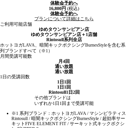
体験会予約へ
16,800
円
(税込)
体験会予約へ
プランについて詳細はこちら
ご利用可能店舗
ゆめタウンサンピアン店
ゆめタウンサンピアン店
＋1店舗
Rintosull系列全店
ホットヨガLAVA、暗闇キックボクシングBurnesStyleを含む系
列ブランドすべて（※1）
月間受講可能数
月4回
通い放題
通い放題
1日の受講回数
1日1回
1日1回
Rintosull1日2回
その他ブランドは
いずれか1日1回まで受講可能
※1 系列ブランド：ホットヨガLAVA / マシンピラティス
Rintosull / 暗闇キックボクシングBurnesStyle / 超効率サー
キットFIVE ELEMENT FIT / サーキット式キックボクシ