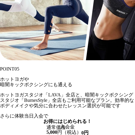
POINT
05
ホットヨガや
暗闇キックボクシングにも通える
ホットヨガスタジオ「LAVA」全店と、暗闇キックボクシング
スタジオ「BurnesStyle」全店もご利用可能なプラン。効率的な
ボディメイクや気分に合わせたレッスン選択が可能です
さらに
体験当日入会で
お得
に
はじめられる！
入会金
通常価格
5,000
円
（税込）
0
円