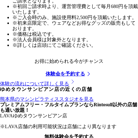
ご請求となります。
※初回ご請求時より、運営管理費として毎月680円を頂戴
いたします。
※ご入会時のみ、施設使用料2,500円を頂戴いたします。
※初来店限定で、ウェアなどお得なグッズの販売もして
おります。
※価格は税込です。
※法人会員様は対象外となります。
※詳しくは店頭にてご確認ください。
お得に始められる今がチャンス
体験会を予約する
体験の流れについて詳しく見る
ゆめタウンサンピアン店
の近くの店舗
熊本県
のマシンピラティススタジオを見る
プレミアムフリー・フルタイムプランならRintosull以外の店舗
も通い放題！
LAVA
ゆめタウンサンピアン店
※LAVA店舗の利用可能状況は店舗により異なります
無料体験会を予約する