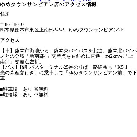
ゆめタウンサンピアン店
のアクセス情報
住所
〒
861-8010
熊本県
熊本市東区上南部2-2-2 ゆめタウンサンピアン2F
アクセス
【車】熊本市街地から：熊本東バイパスを北進。熊本北バイパ
スとの分岐「新南部4」交差点を右斜めに直進。約2km先「上
南部」交差点左折。
【バス】桜町バスターミナル25番のりば 路線番号「K5-1：
光の森産交行き」に乗車して「ゆめタウンサンピアン前」で下
車。
■駐車場：あり ※無料
■駐輪場：あり ※無料