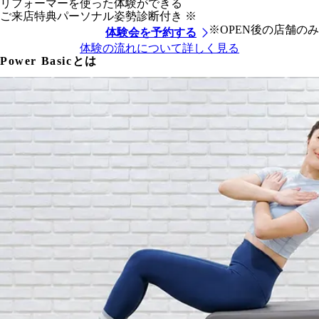
リフォーマーを使った
体験ができる
ご来店特典
パーソナル姿勢診断付き
※
※OPEN後の店舗のみ
体験会を予約する
体験の流れについて詳しく見る
Power Basic
とは