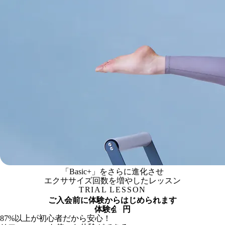
Power Basic
「Basic+」をさらに進化させ
エクササイズ回数を増やしたレッスン
TRIAL LESSON
ご入会前に体験からはじめられます
体験会
0
円
87%以上が
初心者だから安心！