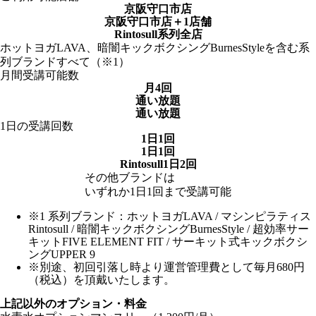
京阪守口市店
京阪守口市店
＋1店舗
Rintosull系列全店
ホットヨガLAVA、暗闇キックボクシングBurnesStyleを含む系
列ブランドすべて（※1）
月間受講可能数
月4回
通い放題
通い放題
1日の受講回数
1日1回
1日1回
Rintosull1日2回
その他ブランドは
いずれか1日1回まで受講可能
※1 系列ブランド：ホットヨガLAVA / マシンピラティス
Rintosull / 暗闇キックボクシングBurnesStyle / 超効率サー
キットFIVE ELEMENT FIT / サーキット式キックボクシ
ングUPPER 9
※別途、初回引落し時より運営管理費として毎月680円
（税込）を頂戴いたします。
上記以外のオプション・料金