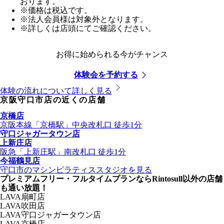
おります。
※価格は税込です。
※法人会員様は対象外となります。
※詳しくは店頭にてご確認ください。
お得に始められる今がチャンス
体験会を予約する
体験の流れについて詳しく見る
京阪守口市店
の近くの店舗
京橋店
京阪本線
「
京橋駅
」
中央改札口
徒歩1分
守口ジャガータウン店
上新庄店
阪急
「
上新庄駅
」
南改札口
徒歩1分
今福鶴見店
守口市
のマシンピラティススタジオを見る
プレミアムフリー・フルタイムプランならRintosull以外の店舗
も通い放題！
LAVA
扇町店
LAVA
吹田店
LAVA
守口ジャガータウン店
LAVA
京橋店