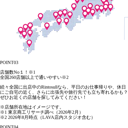
POINT
03
店舗数No１！
※1
全国
260
店舗以上で通いやすい
※2
続々全国に出店中のRintosullなら、平日のお仕事帰りや、休日
にご自宅の近く、さらに出張先や旅行先でも立ち寄れるかも？
ぜひお近くの店舗を探してみてください！
※店舗所在地はイメージです。
※1 東京商工リサーチ調べ（2026年2月）
※2 2026年8月時点（LAVA店内スタジオ含む）
POINT
04