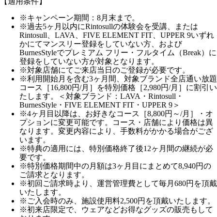
【適用条件】
※キャンペーン期間：8月末まで。
※過去5ヶ月以内にRintosullの体験会を受講、または
Rintosull、LAVA、FIVE ELEMENT FIT、UPPER 9いずれ
かにてマンスリー登録をしていない方、および
BurnesStyleでプレミアム フリー・フルタイム（Break）に
登録をしていない方が対象となります。
※対象店舗にてご来店当日のご登録が必要です。
※利用開始月を含む3ヶ月間、対象ブランド全店通い放題
コース［16,800円/月］を特別価格［2,980円/月］に割引い
たします。＜対象ブランド：LAVA・Rintosull・
BurnesStyle・FIVE ELEMENT FIT・UPPER 9＞
※4ヶ月目以降は、お好きなコース［8,800円～/月］・オ
プションに変更可能です。コース・店舗により価格は異
なります。変更内容により、手数料がかかる場合がござ
います。
※特典の適用には、特別価格終了後12ヶ月間の継続が必
要です。
※特別価格期間中の月額は3ヶ月目にまとめて8,940円の
ご請求となります。
※初回ご請求時より、運営管理費として毎月680円を頂戴
いたします。
※ご入会時のみ、施設使用料2,500円を頂戴いたします。
※初来店限定で、ウェアなどお得なグッズの販売もして