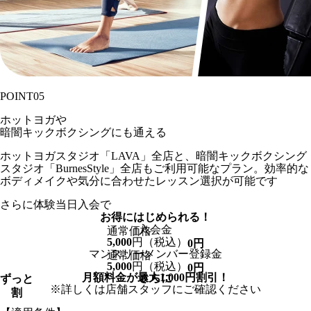
POINT
05
ホットヨガや
暗闇キックボクシングにも通える
ホットヨガスタジオ「LAVA」全店と、暗闇キックボクシング
スタジオ「BurnesStyle」全店もご利用可能なプラン。効率的な
ボディメイクや気分に合わせたレッスン選択が可能です
さらに
体験当日入会で
お得
に
はじめられる！
入会金
通常価格
5,000
円
（税込）
0
円
マンスリーメンバー登録金
通常価格
5,000
円
（税込）
0
円
月額料金が最大
1,000
円割引！
さらに
ずっと
※詳しくは店舗スタッフにご確認ください
割