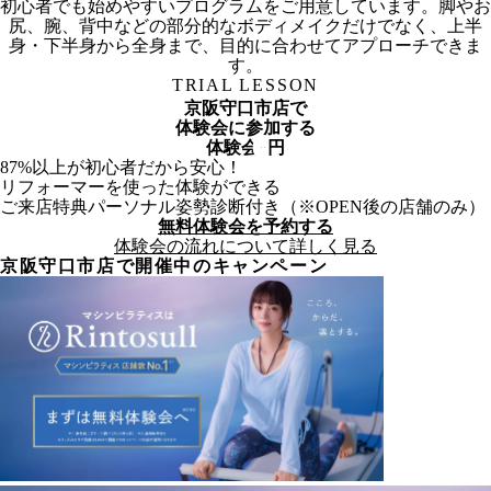
初心者でも始めやすいプログラムをご用意しています。脚やお
尻、腕、背中などの部分的なボディメイクだけでなく、上半
身・下半身から全身まで、目的に合わせてアプローチできま
す。
TRIAL LESSON
京阪守口市店
で
体験会に参加する
体験会
0
円
87%以上が初心者だから安心！
リフォーマーを使った体験ができる
ご来店特典パーソナル姿勢診断付き（※OPEN後の店舗のみ）
無料体験会を予約する
体験会の流れについて詳しく見る
京阪守口市
店で開催中のキャンペーン