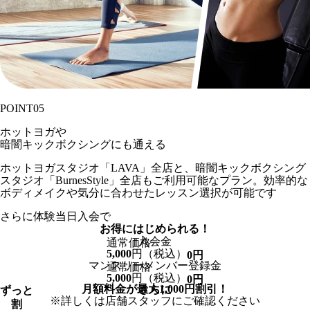
POINT
05
ホットヨガや
暗闇キックボクシングにも通える
ホットヨガスタジオ「LAVA」全店と、暗闇キックボクシング
スタジオ「BurnesStyle」全店もご利用可能なプラン。効率的な
ボディメイクや気分に合わせたレッスン選択が可能です
さらに
体験当日入会で
お得
に
はじめられる！
入会金
通常価格
5,000
円
（税込）
0
円
マンスリーメンバー登録金
通常価格
5,000
円
（税込）
0
円
月額料金が最大
1,000
円割引！
さらに
ずっと
※詳しくは店舗スタッフにご確認ください
割