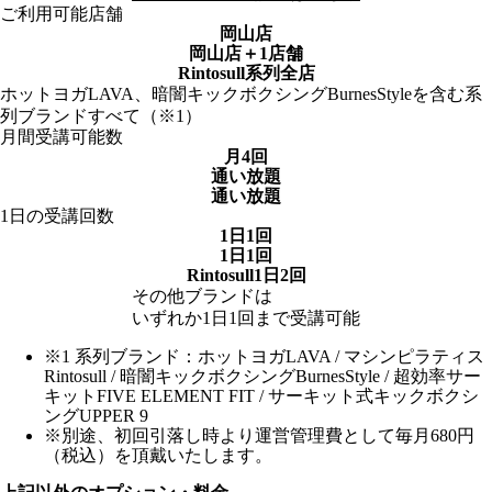
ご利用可能店舗
岡山店
岡山店
＋1店舗
Rintosull系列全店
ホットヨガLAVA、暗闇キックボクシングBurnesStyleを含む系
列ブランドすべて（※1）
月間受講可能数
月4回
通い放題
通い放題
1日の受講回数
1日1回
1日1回
Rintosull1日2回
その他ブランドは
いずれか1日1回まで受講可能
※1 系列ブランド：ホットヨガLAVA / マシンピラティス
Rintosull / 暗闇キックボクシングBurnesStyle / 超効率サー
キットFIVE ELEMENT FIT / サーキット式キックボクシ
ングUPPER 9
※別途、初回引落し時より運営管理費として毎月680円
（税込）を頂戴いたします。