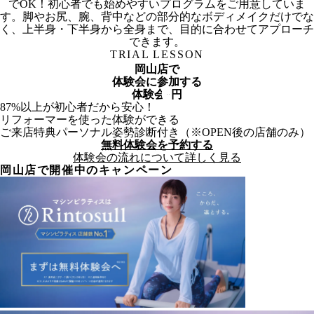
でOK！初心者でも始めやすいプログラムをご用意していま
す。脚やお尻、腕、背中などの部分的なボディメイクだけでな
く、上半身・下半身から全身まで、目的に合わせてアプローチ
できます。
TRIAL LESSON
岡山店
で
体験会に参加する
体験会
0
円
87%以上が初心者だから安心！
リフォーマーを使った体験ができる
ご来店特典パーソナル姿勢診断付き（※OPEN後の店舗のみ）
無料体験会を予約する
体験会の流れについて詳しく見る
岡山
店で開催中のキャンペーン