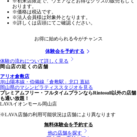
※初来店限定で、ウェアなどお得なグッズの販売もして
おります。
※価格は税込です。
※法人会員様は対象外となります。
※詳しくは店頭にてご確認ください。
お得に始められる今がチャンス
体験会を予約する
体験の流れについて詳しく見る
岡山店
の近くの店舗
アリオ倉敷店
JR山陽本線・伯備線
「
倉敷駅
」
北口
直結
岡山県
のマシンピラティススタジオを見る
プレミアムフリー・フルタイムプランならRintosull以外の店舗
も通い放題！
LAVA
イオンモール岡山店
※LAVA店舗の利用可能状況は店舗により異なります
無料体験会を予約する
他の店舗を探す