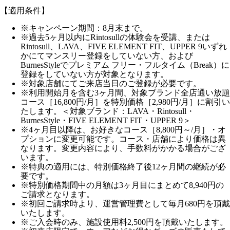
【適用条件】
※キャンペーン期間：8月末まで。
※過去5ヶ月以内にRintosullの体験会を受講、または
Rintosull、LAVA、FIVE ELEMENT FIT、UPPER 9いずれ
かにてマンスリー登録をしていない方、および
BurnesStyleでプレミアム フリー・フルタイム（Break）に
登録をしていない方が対象となります。
※対象店舗にてご来店当日のご登録が必要です。
※利用開始月を含む3ヶ月間、対象ブランド全店通い放題
コース［16,800円/月］を特別価格［2,980円/月］に割引い
たします。＜対象ブランド：LAVA・Rintosull・
BurnesStyle・FIVE ELEMENT FIT・UPPER 9＞
※4ヶ月目以降は、お好きなコース［8,800円～/月］・オ
プションに変更可能です。コース・店舗により価格は異
なります。変更内容により、手数料がかかる場合がござ
います。
※特典の適用には、特別価格終了後12ヶ月間の継続が必
要です。
※特別価格期間中の月額は3ヶ月目にまとめて8,940円の
ご請求となります。
※初回ご請求時より、運営管理費として毎月680円を頂戴
いたします。
※ご入会時のみ、施設使用料2,500円を頂戴いたします。