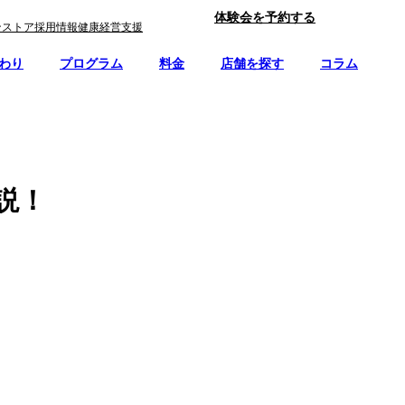
体験会を予約する
ンストア
採用情報
健康経営支援
わり
プログラム
料金
店舗を探す
コラム
説！