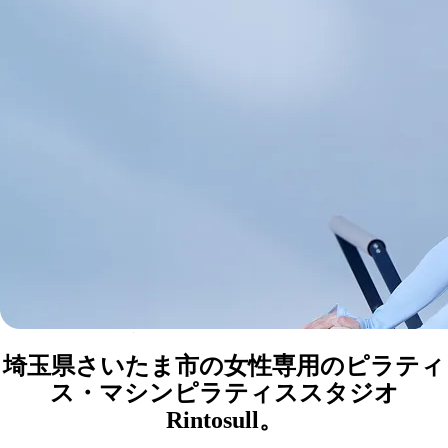
Rintosull武蔵浦和店
マシンピラティススタジオ
さいたま市
埼玉県さいたま市の女性専用のピラティ
ス・マシンピラティススタジオ
Rintosull。