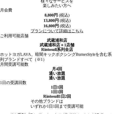
様々なサービスを
楽しみたい方へ
月会費
8,800
円
(税込)
13,800
円
(税込)
16,800
円
(税込)
プランについて詳細はこちら
ご利用可能店舗
武蔵浦和店
武蔵浦和店
＋1店舗
Rintosull系列全店
ホットヨガLAVA、暗闇キックボクシングBurnesStyleを含む系
列ブランドすべて（※1）
月間受講可能数
月4回
通い放題
通い放題
1日の受講回数
1日1回
1日1回
Rintosull1日2回
その他ブランドは
いずれか1日1回まで受講可能