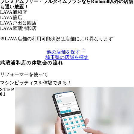
プレミアムフリー・フルタイムプランならRintosull以外の店舗
も通い放題！
LAVA
浦和店
LAVA
蕨店
LAVA
戸田公園店
LAVA
武蔵浦和店
※LAVA店舗の利用可能状況は店舗により異なります
他の店舗を探す
埼玉県
の店舗を探す
武蔵浦和店の体験会の流れ
リフォーマーを使って
マシンピラティスを体験できる！
STEP
01