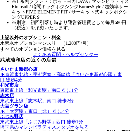
※1 系列ブランド：ホットヨガLAVA / マシンピラティス
Rintosull / 暗闇キックボクシングBurnesStyle / 超効率サー
キットFIVE ELEMENT FIT / サーキット式キックボクシ
ングUPPER 9
※別途、初回引落し時より運営管理費として毎月680円
（税込）を頂戴いたします。
上記以外のオプション・料金
水素水オプションマンスリー（1,200円/月）
すべてのオプション価格を見る
よくある質問・ヘルプセンター
武蔵浦和店
の近くの店舗
さいたま新都心店
JR京浜東北線・宇都宮線・高崎線
「
さいたま新都心駅
」
東
口
徒歩4分
和光市店
東武東上線
「
和光市駅
」
南口
徒歩1分
志木店
東武東上線
「
志木駅
」
南口
徒歩2分
大宮グラン店
JR
「
大宮駅
」
東口（北）
徒歩4分
ふじみ野店
東武東上線
「
ふじみ野駅
」
西口
徒歩1分
埼玉県
のマシンピラティススタジオを見る