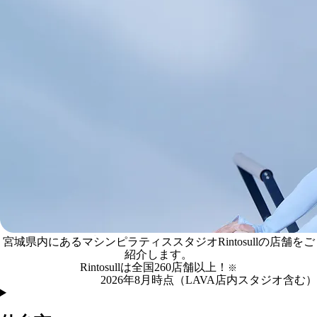
宮城県内にあるマシンピラティススタジオRintosullの店舗をご
宮城県
の
マシンピラティススタジオRintosull店舗一覧
紹介します。
Rintosullは全国
260
店舗
以上！
※
2026年8月時点（LAVA店内スタジオ含む）