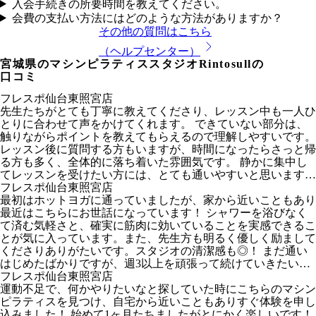
入会手続きの所要時間を教えてください。
会費の支払い方法にはどのような方法がありますか？
その他の質問はこちら
（ヘルプセンター）
宮城県
のマシンピラティススタジオRintosullの
口コミ
フレスポ仙台東照宮店
先生たちがとても丁寧に教えてくださり、レッスン中も一人ひ
とりに合わせて声をかけてくれます。 できていない部分は、
触りながらポイントを教えてもらえるので理解しやすいです。
レッスン後に質問する方もいますが、時間になったらさっと帰
る方も多く、全体的に落ち着いた雰囲気です。 静かに集中し
てレッスンを受けたい方には、とても通いやすいと思います。
いつもありがとうございます。
フレスポ仙台東照宮店
最初はホットヨガに通っていましたが、家から近いこともあり
最近はこちらにお世話になっています！ シャワーを浴びなく
て済む気軽さと、確実に筋肉に効いていることを実感できるこ
とが気に入っています。また、先生方も明るく優しく励まして
くださりありがたいです。スタジオの清潔感も◎！ まだ通い
はじめたばかりですが、週3以上を頑張って続けていきたいで
す♩
フレスポ仙台東照宮店
運動不足で、何かやりたいなと探していた時にこちらのマシン
ピラティスを見つけ、自宅から近いこともありすぐ体験を申し
込みました！ 始めて1ヶ月たちましたがとにかく楽しいです！