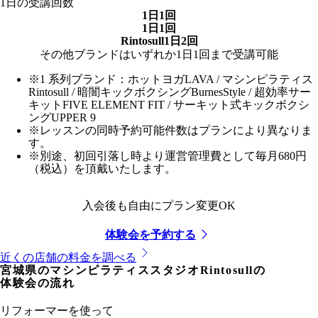
1日の受講回数
1日1回
1日1回
Rintosull1日2回
その他ブランドはいずれか1日1回まで受講可能
※1 系列ブランド：ホットヨガLAVA / マシンピラティス
Rintosull / 暗闇キックボクシングBurnesStyle / 超効率サー
キットFIVE ELEMENT FIT / サーキット式キックボクシ
ングUPPER 9
※レッスンの同時予約可能件数はプランにより異なりま
す。
※別途、初回引落し時より運営管理費として毎月680円
（税込）を頂戴いたします。
入会後も自由にプラン変更OK
体験会を予約する
近くの店舗の料金を調べる
宮城県
のマシンピラティススタジオRintosullの
体験会の流れ
リフォーマーを使って