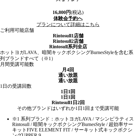
16,800
円
(税込)
体験会予約へ
プランについて詳細はこちら
ご利用可能店舗
Rintosull1店舗
Rintosull2店舗
Rintosull系列全店
ホットヨガLAVA、暗闇キックボクシングBurnesStyleを含む系
列ブランドすべて（※1）
月間受講可能数
月4回
通い放題
通い放題
1日の受講回数
1日1回
1日1回
Rintosull1日2回
その他ブランドはいずれか1日1回まで受講可能
※1 系列ブランド：ホットヨガLAVA / マシンピラティス
Rintosull / 暗闇キックボクシングBurnesStyle / 超効率サー
キットFIVE ELEMENT FIT / サーキット式キックボクシ
ングUPPER 9