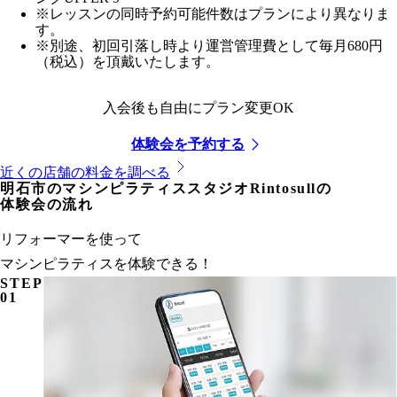
※レッスンの同時予約可能件数はプランにより異なりま
す。
※別途、初回引落し時より運営管理費として毎月680円
（税込）を頂戴いたします。
入会後も自由にプラン変更OK
体験会を予約する
近くの店舗の料金を調べる
明石市
のマシンピラティススタジオRintosullの
体験会の流れ
リフォーマーを使って
マシンピラティスを体験できる！
STEP
01