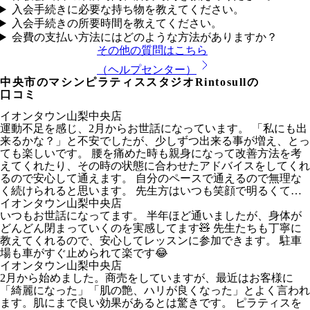
入会手続きに必要な持ち物を教えてください。
入会手続きの所要時間を教えてください。
会費の支払い方法にはどのような方法がありますか？
その他の質問はこちら
（ヘルプセンター）
中央市
のマシンピラティススタジオRintosullの
口コミ
イオンタウン山梨中央店
運動不足を感じ、2月からお世話になっています。 「私にも出
来るかな？」と不安でしたが、少しずつ出来る事が増え、とっ
ても楽しいです。 腰を痛めた時も親身になって改善方法を考
えてくれたり、その時の状態に合わせたアドバイスをしてくれ
るので安心して通えます。 自分のペースで通えるので無理な
く続けられると思います。 先生方はいつも笑顔で明るくてキ
ラキラで眩しいです♡笑 運動が苦手な私でも続けられている
イオンタウン山梨中央店
のでおすすめです！
いつもお世話になってます。 半年ほど通いましたが、身体が
どんどん閉まっていくのを実感してます🧸 先生たちも丁寧に
教えてくれるので、安心してレッスンに参加できます。 駐車
場も車がすぐ止められて楽です😂
イオンタウン山梨中央店
2月から始めました。商売をしていますが、最近はお客様に
「綺麗になった」「肌の艶、ハリが良くなった」とよく言われ
ます。肌にまで良い効果があるとは驚きです。 ピラティスを