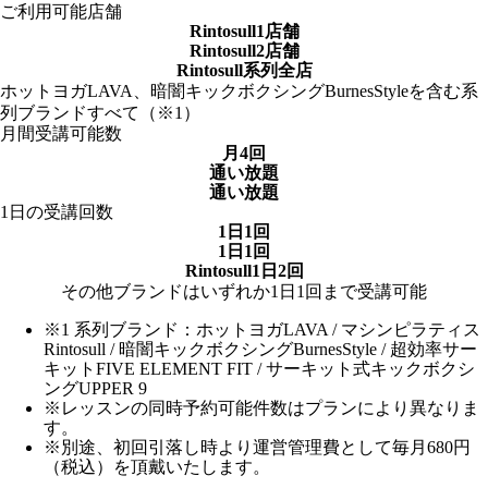
ご利用可能店舗
Rintosull1店舗
Rintosull2店舗
Rintosull系列全店
ホットヨガLAVA、暗闇キックボクシングBurnesStyleを含む系
列ブランドすべて（※1）
月間受講可能数
月4回
通い放題
通い放題
1日の受講回数
1日1回
1日1回
Rintosull1日2回
その他ブランドはいずれか1日1回まで受講可能
※1 系列ブランド：ホットヨガLAVA / マシンピラティス
Rintosull / 暗闇キックボクシングBurnesStyle / 超効率サー
キットFIVE ELEMENT FIT / サーキット式キックボクシ
ングUPPER 9
※レッスンの同時予約可能件数はプランにより異なりま
す。
※別途、初回引落し時より運営管理費として毎月680円
（税込）を頂戴いたします。