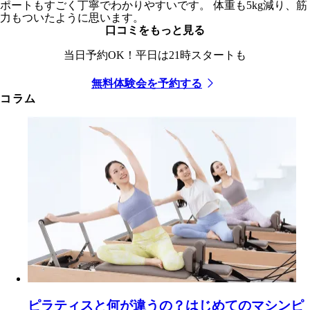
ッスン中の『よく頑張りました！』『ナイスファイト！』、レ
ポートもすごく丁寧でわかりやすいです。 体重も5kg減り、筋
ッスン後の『上手にできていましたよ』などの言葉がけに、励
力もついたように思います。
まされ、通い続けられています！
口コミをもっと見る
当日予約OK！平日は21時スタートも
無料体験会を予約する
コラム
ピラティスと何が違うの？はじめてのマシンピ