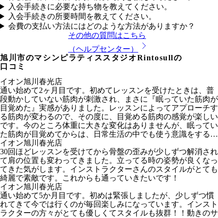
入会手続きに必要な持ち物を教えてください。
入会手続きの所要時間を教えてください。
会費の支払い方法にはどのような方法がありますか？
その他の質問はこちら
（ヘルプセンター）
旭川市
のマシンピラティススタジオRintosullの
口コミ
イオン旭川春光店
通い始めて2ヶ月目です。初めてレッスンを受けたときは、普
段動かしていない筋肉が刺激され、まさに『眠っていた筋肉が
目覚めた』実感がありました。レッスンによってアプローチす
る筋肉が変わるので、その度に、目覚める筋肉の感覚が楽しい
です。今のところ体重に大きな変化はありませんが、眠ってい
た筋肉が目覚めてからは、日常生活の中でも使う意識をするこ
とができるようになり、固まっていた体がどんどんほぐれ、動
イオン旭川春光店
かしやすくなる実感があり、私にとっては『リハビリ』になっ
30回ほどレッスンを受けてから骨盤の歪みが少しずつ解消され
ています。姿勢と身体のラインは、開始2週間からすぐに変化
て肩の位置も変わってきました。立ってる時の姿勢が良くなっ
が見られました。同じレッスンでも、回数を重ねるごとに軽さ
てきた気がします。インストラクターさんのスタイルがとても
や動かしやすさの変化にすぐに感じれ、3ヶ月後、半年後、と
綺麗で素敵です。これからも通っていきたいです！
継続した後の自分の身体の変化が楽しみです。インストラクタ
イオン旭川春光店
ーの方も、みんな、丁寧にアジャストしてくださったり、その
通い始めて5か月目です。初めは緊張しましたが、少しずつ慣
ときのレッスンの全体の様子をみて、的確なアドバイスをして
れてきて今では行くのが毎回楽しみになっています。インスト
くださいます。受付時の『今日も頑張りましょうね！』や、レ
ラクターの方々がとても優しくてスタイルも抜群！！動きのサ