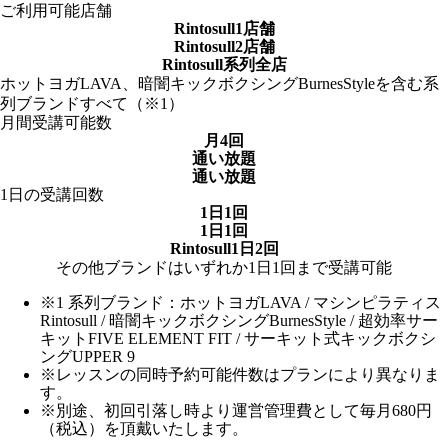
ご利用可能店舗
Rintosull1店舗
Rintosull2店舗
Rintosull系列全店
ホットヨガLAVA、暗闇キックボクシングBurnesStyleを含む系
列ブランドすべて（※1）
月間受講可能数
月4回
通い放題
通い放題
1日の受講回数
1日1回
1日1回
Rintosull1日2回
その他ブランドはいずれか1日1回まで受講可能
※1 系列ブランド：ホットヨガLAVA / マシンピラティス
Rintosull / 暗闇キックボクシングBurnesStyle / 超効率サー
キットFIVE ELEMENT FIT / サーキット式キックボクシ
ングUPPER 9
※レッスンの同時予約可能件数はプランにより異なりま
す。
※別途、初回引落し時より運営管理費として毎月680円
（税込）を頂戴いたします。