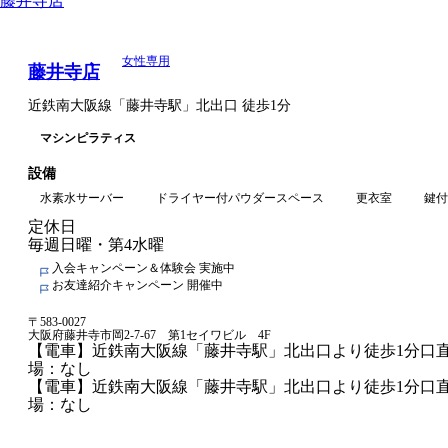
藤井寺店
Rintosull店舗一覧
女性専用
藤井寺店
近鉄南大阪線
「
藤井寺駅
」
北出口
徒歩1分
マシンピラティス
設備
水素水サーバー
ドライヤー付パウダースペース
更衣室
鍵付
定休日
毎週日曜・第4水曜
入会キャンペーン＆体験会 実施中
お友達紹介キャンペーン 開催中
〒
583-0027
大阪府藤井寺市岡2-7-67 第1セイワビル 4F
【電車】近鉄南大阪線「藤井寺駅」北出口より徒歩1分口直結
場：なし
【電車】近鉄南大阪線「藤井寺駅」北出口より徒歩1分口直結
場：なし