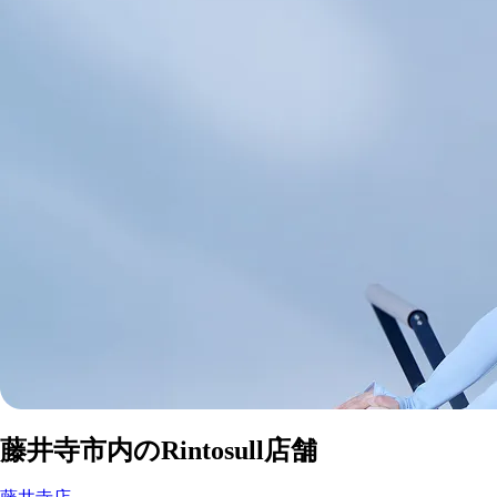
藤井寺市
内の
藤井寺市
内のRintosull店舗
マシンピラティススタジオ