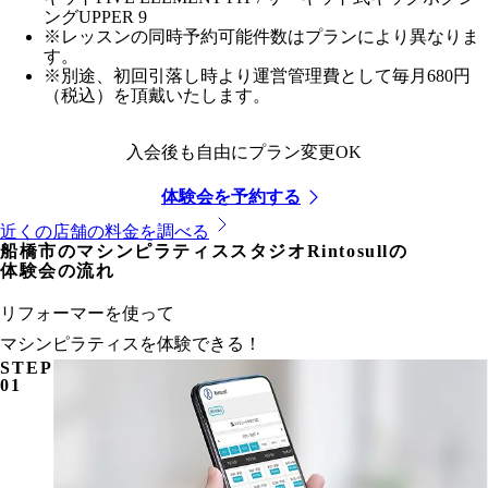
ングUPPER 9
※レッスンの同時予約可能件数はプランにより異なりま
す。
※別途、初回引落し時より運営管理費として毎月680円
（税込）を頂戴いたします。
入会後も自由にプラン変更OK
体験会を予約する
近くの店舗の料金を調べる
船橋市
のマシンピラティススタジオRintosullの
体験会の流れ
リフォーマーを使って
マシンピラティスを体験できる！
STEP
01