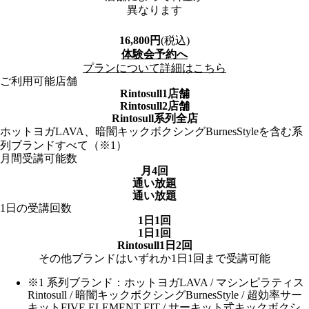
異なります
16,800
円
(税込)
体験会予約へ
プランについて詳細はこちら
ご利用可能店舗
Rintosull1店舗
Rintosull2店舗
Rintosull系列全店
ホットヨガLAVA、暗闇キックボクシングBurnesStyleを含む系
列ブランドすべて（※1）
月間受講可能数
月4回
通い放題
通い放題
1日の受講回数
1日1回
1日1回
Rintosull1日2回
その他ブランドはいずれか1日1回まで受講可能
※1 系列ブランド：ホットヨガLAVA / マシンピラティス
Rintosull / 暗闇キックボクシングBurnesStyle / 超効率サー
キットFIVE ELEMENT FIT / サーキット式キックボクシ