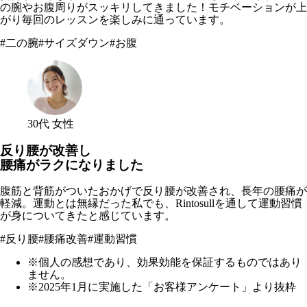
の腕やお腹周りがスッキリしてきました！モチベーションが上
がり毎回のレッスンを楽しみに通っています。
#
二の腕
#
サイズダウン
#
お腹
30代 女性
反り腰が改善し
腰痛がラクになりました
腹筋と背筋がついたおかげで反り腰が改善され、長年の腰痛が
軽減。運動とは無縁だった私でも、Rintosullを通して運動習慣
が身についてきたと感じています。
#
反り腰
#
腰痛改善
#
運動習慣
※個人の感想であり、効果効能を保証するものではあり
ません。
※2025年1月に実施した「お客様アンケート」より抜粋