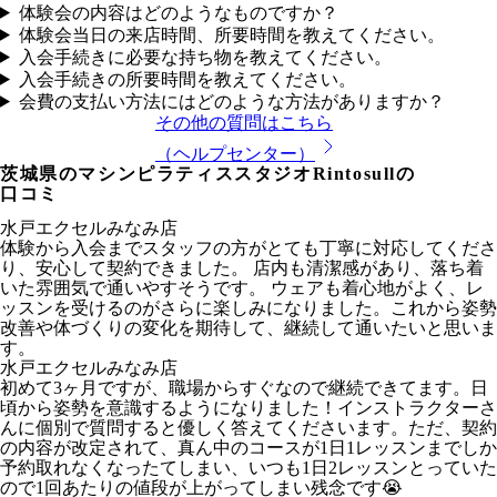
体験会の内容はどのようなものですか？
体験会当日の来店時間、所要時間を教えてください。
入会手続きに必要な持ち物を教えてください。
入会手続きの所要時間を教えてください。
会費の支払い方法にはどのような方法がありますか？
その他の質問はこちら
（ヘルプセンター）
茨城県
のマシンピラティススタジオRintosullの
口コミ
水戸エクセルみなみ店
体験から入会までスタッフの方がとても丁寧に対応してくださ
り、安心して契約できました。 店内も清潔感があり、落ち着
いた雰囲気で通いやすそうです。 ウェアも着心地がよく、レ
ッスンを受けるのがさらに楽しみになりました。これから姿勢
改善や体づくりの変化を期待して、継続して通いたいと思いま
す。
水戸エクセルみなみ店
初めて3ヶ月ですが、職場からすぐなので継続できてます。日
頃から姿勢を意識するようになりました！インストラクターさ
んに個別で質問すると優しく答えてくださいます。ただ、契約
の内容が改定されて、真ん中のコースが1日1レッスンまでしか
予約取れなくなったてしまい、いつも1日2レッスンとっていた
ので1回あたりの値段が上がってしまい残念です😭