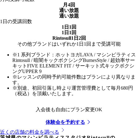
月4回
通い放題
通い放題
1日の受講回数
1日1回
1日1回
Rintosull1日2回
その他ブランドはいずれか1日1回まで受講可能
※1 系列ブランド：ホットヨガLAVA / マシンピラティス
Rintosull / 暗闇キックボクシングBurnesStyle / 超効率サー
キットFIVE ELEMENT FIT / サーキット式キックボクシ
ングUPPER 9
※レッスンの同時予約可能件数はプランにより異なりま
す。
※別途、初回引落し時より運営管理費として毎月680円
（税込）を頂戴いたします。
入会後も自由にプラン変更OK
体験会を予約する
近くの店舗の料金を調べる
茨城県
のマシンピラティススタジオRintosullの