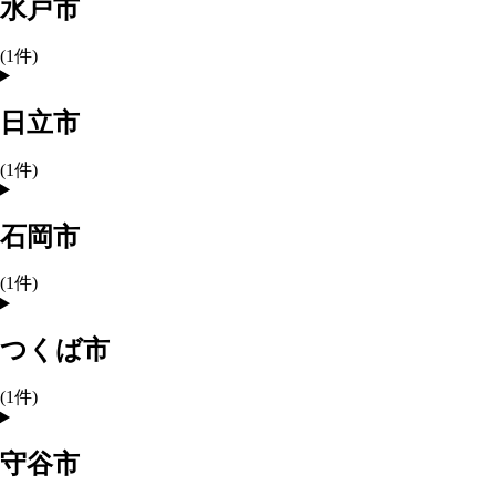
水戸市
(
1
件)
日立市
(
1
件)
石岡市
(
1
件)
つくば市
(
1
件)
守谷市