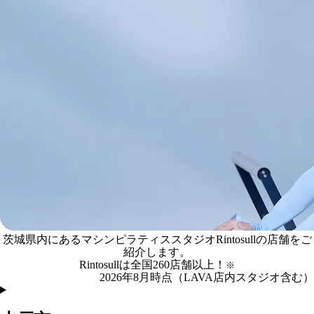
茨城県内にあるマシンピラティススタジオRintosullの店舗をご
茨城県
の
マシンピラティススタジオRintosull店舗一覧
紹介します。
Rintosullは全国
260
店舗
以上！
※
2026年8月時点（LAVA店内スタジオ含む）