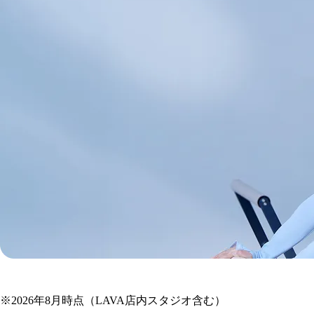
JR和歌山線
の
※
2026年8月時点（LAVA店内スタジオ含む）
マシンピラティス