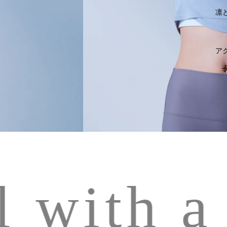
凛
ア
 with a 