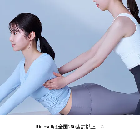
Rintosullは全国
260
店舗
以上！
※