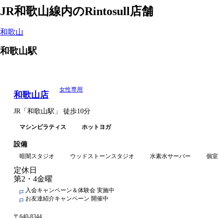
JR和歌山線
内のRintosull店舗
Rintosull店舗一覧
和歌山
和歌山
駅
女性専用
和歌山店
JR
「
和歌山駅
」
徒歩10分
マシンピラティス
ホットヨガ
設備
暗闇スタジオ
ウッドストーンスタジオ
水素水サーバー
個室
定休日
第2・4金曜
入会キャンペーン＆体験会 実施中
お友達紹介キャンペーン 開催中
〒
640-8344