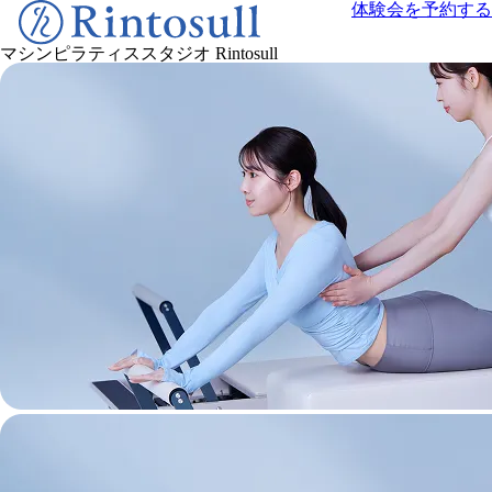
体験会を予約する
マシンピラティススタジオ
Rintosull