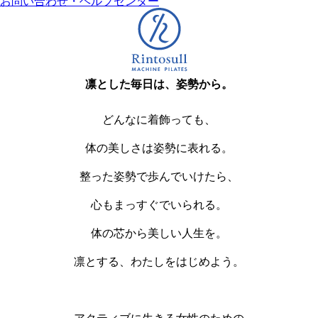
お問い合わせ・ヘルプセンター
凛とした毎日は、姿勢から。
どんなに着飾っても、
体の美しさは姿勢に表れる。
整った姿勢で歩んでいけたら、
心もまっすぐでいられる。
体の芯から美しい人生を。
凛とする、わたしをはじめよう。