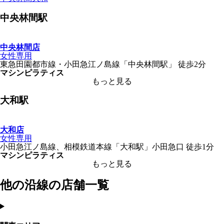
中央林間
駅
中央林間店
女性専用
東急田園都市線・小田急江ノ島線
「
中央林間駅
」
徒歩2分
マシンピラティス
もっと見る
大和
駅
大和店
女性専用
小田急江ノ島線、相模鉄道本線
「
大和駅
」
小田急口
徒歩1分
マシンピラティス
もっと見る
他の沿線の店舗一覧