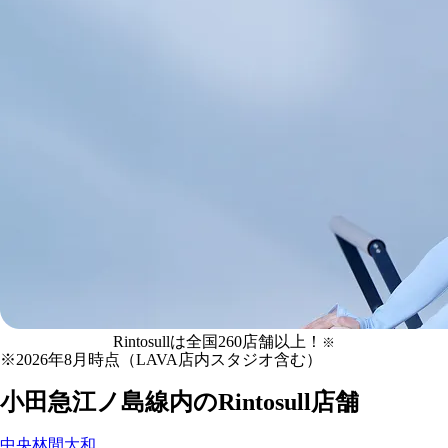
小田急江ノ島線
の
Rintosullは全国
260
店舗
以上！
※
マシンピラティス
※
2026年8月時点（LAVA店内スタジオ含む）
Rintosull店舗一覧
小田急江ノ島線
内のRintosull店舗
中央林間
大和