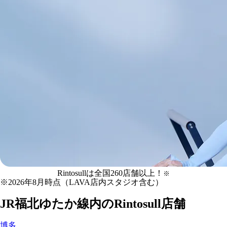
JR福北ゆたか線
Rintosullは全国
の
260
店舗
以上！
※
※
マシンピラティス
2026年8月時点（LAVA店内スタジオ含む）
Rintosull店舗一覧
JR福北ゆたか線
内のRintosull店舗
博多