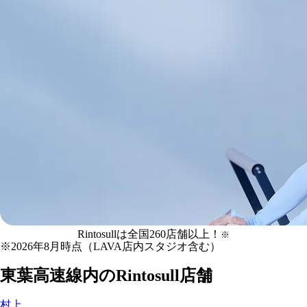
東葉高速線
の
Rintosullは全国
260
店舗
以上！
※
マシンピラティス
※
2026年8月時点（LAVA店内スタジオ含む）
Rintosull店舗一覧
東葉高速線
内のRintosull店舗
村上