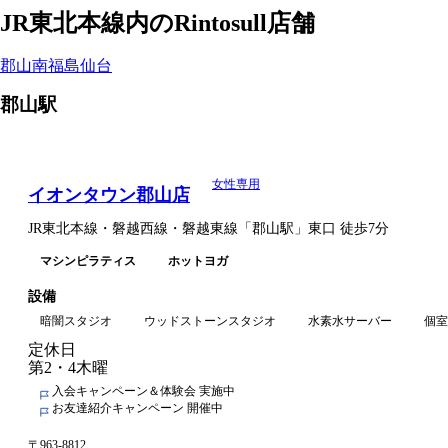
JR東北本線
内のRintosull店舗
Rintosull店舗一覧
郡山
南福島
仙台
郡山
駅
女性専用
イオンタウン郡山店
JR東北本線・磐越西線・磐越東線
「
郡山駅
」
東口
徒歩7分
マシンピラティス
ホットヨガ
設備
暗闇スタジオ
ウッドストーンスタジオ
水素水サーバー
個室
定休日
第2・4木曜
入会キャンペーン＆体験会 実施中
お友達紹介キャンペーン 開催中
〒
963-8812