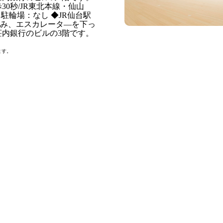
0秒/JR東北本線・仙山
駐輪場：なし ◆JR仙台駅
進み、エスカレータ―を下っ
荘内銀行のビルの3階です。
ます。