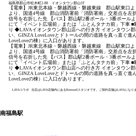
福島県郡山市松木町2-88 イオンタウン郡山1F
【電車】JR東北本線・磐越西線・磐越東線 郡山駅東口よ
より、国道4号線 郡山消防署前「消防署南」交差点を左
信号を右折した先 【バス】郡山駅2番ポール・3番ポール
にて「イベント広場前」または「ふとんタナカ前」下車 ■
り ◆LAVAイオンタウン郡山店への行き方 イオンタウン
い、GINZA LoveLoveとドトールの間の道路を真っ直ぐ進
LoveLoveの棟）に入口があります。
【電車】JR東北本線・磐越西線・磐越東線 郡山駅東口よ
より、国道4号線 郡山消防署前「消防署南」交差点を左
信号を右折した先 【バス】郡山駅2番ポール・3番ポール
にて「イベント広場前」または「ふとんタナカ前」下車 ■
り ◆LAVAイオンタウン郡山店への行き方 イオンタウン
い、GINZA LoveLoveとドトールの間の道路を真っ直ぐ進
LoveLoveの棟）に入口があります。
LAVAコラボ
当店はLAVA店舗内にあるRintosullスタジオです。ご契約店舗はLAVAになり
南福島
駅