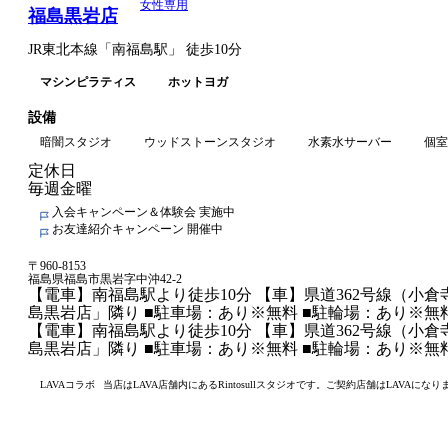
女性専用
福島黒岩店
JR東北本線
「
南福島駅
」
徒歩10分
マシンピラティス
ホットヨガ
設備
暗闇スタジオ
ウッドストーンスタジオ
水素水サーバー
個室
定休日
毎週金曜
入会キャンペーン＆体験会 実施中
お友達紹介キャンペーン 開催中
〒
960-8153
福島県福島市黒岩字中沖42-2
【電車】南福島駅より徒歩10分 【車】県道362号線（小
島黒岩店」隣り ■駐車場：あり※無料 ■駐輪場：あり※無
【電車】南福島駅より徒歩10分 【車】県道362号線（小
島黒岩店」隣り ■駐車場：あり※無料 ■駐輪場：あり※無
LAVAコラボ
当店はLAVA店舗内にあるRintosullスタジオです。ご契約店舗はLAVAになり