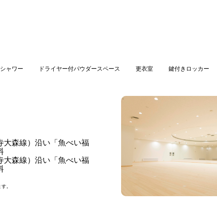
シャワー
ドライヤー付パウダースペース
更衣室
鍵付きロッカー
倉寺大森線）沿い「魚べい福
料
倉寺大森線）沿い「魚べい福
料
ます。