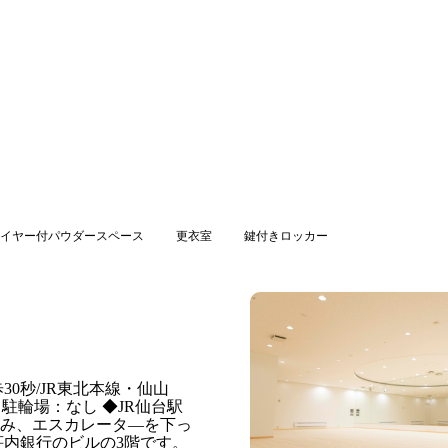
イヤー付パウダースペース
更衣室
鍵付きロッカー
0秒/JR東北本線・仙山
駐輪場：なし ◆JR仙台駅
進み、エスカレータ―を下っ
荘内銀行のビルの3階です。