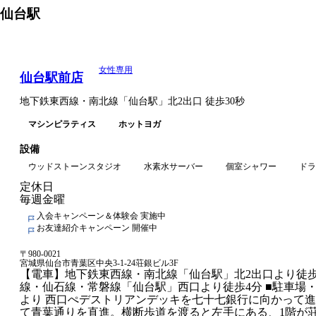
仙台
駅
女性専用
仙台駅前店
地下鉄東西線・南北線
「
仙台駅
」
北2出口
徒歩30秒
マシンピラティス
ホットヨガ
設備
ウッドストーンスタジオ
水素水サーバー
個室シャワー
ドラ
定休日
毎週金曜
入会キャンペーン＆体験会 実施中
お友達紹介キャンペーン 開催中
〒
980-0021
宮城県仙台市青葉区中央3-1-24荘銀ビル3F
【電車】地下鉄東西線・南北線「仙台駅」北2出口より徒歩3
線・仙石線・常磐線「仙台駅」西口より徒歩4分 ■駐車場・
より 西口ぺデストリアンデッキを七十七銀行に向かって
て青葉通りを直進。横断歩道を渡ると左手にある、1階が