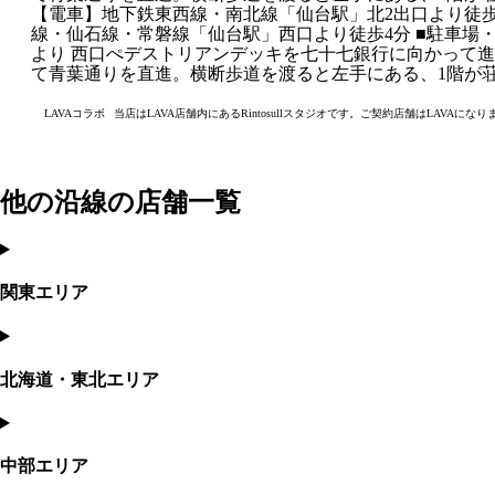
【電車】地下鉄東西線・南北線「仙台駅」北2出口より徒歩3
線・仙石線・常磐線「仙台駅」西口より徒歩4分 ■駐車場・
より 西口ぺデストリアンデッキを七十七銀行に向かって
て青葉通りを直進。横断歩道を渡ると左手にある、1階が
LAVAコラボ
当店はLAVA店舗内にあるRintosullスタジオです。ご契約店舗はLAVAになり
他の沿線の店舗一覧
関東エリア
北海道・東北エリア
中部エリア