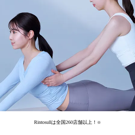
Rintosullは全国
260
店舗
以上！
※