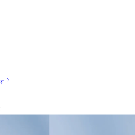
す
覧
体験会を予約する