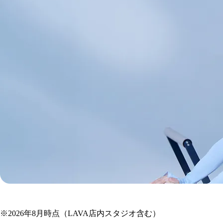
JR東北本線
の
※
2026年8月時点（LAVA店内スタジオ含む）
マシンピラティス