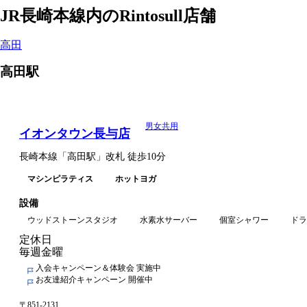
JR長崎本線
内のRintosull店舗
Rintosull店舗一覧
高田
高田
駅
男女共用
イオンタウン長与店
長崎本線
「
高田駅
」
改札
徒歩10分
マシンピラティス
ホットヨガ
設備
ウッドストーンスタジオ
水素水サーバー
個室シャワー
ドラ
定休日
毎週金曜
入会キャンペーン＆体験会 実施中
お友達紹介キャンペーン 開催中
〒
851-2131