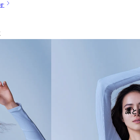
す
覧
体験会を予約する
凛と