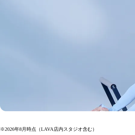
JR長崎本線
の
※
2026年8月時点（LAVA店内スタジオ含む）
マシンピラティス