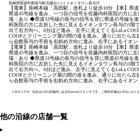
長崎県西彼杵郡長与町北陽台1-1-1 イオンタウン長与1F
【電車】長崎本線「高田駅」改札より徒歩10分 【車】県道
県道45号線を進み、一つ目の信号を佐藤内科医院の方に左折
場：あり ◆県道33号線の長与の信号を背に県道45号線を
科医院の方に左折した先に見えるイオンタウン長与の1階で
出て右方向へ。6分ほど進み、左手に見えてくるLaLa COO
COOPとクリーニング屋の間の道を進み、通りに出たら左
ら会館長与の手前を右斜め方向に進み、右手にあるイオン
【電車】長崎本線「高田駅」改札より徒歩10分 【車】県道
県道45号線を進み、一つ目の信号を佐藤内科医院の方に左折
場：あり ◆県道33号線の長与の信号を背に県道45号線を
科医院の方に左折した先に見えるイオンタウン長与の1階で
出て右方向へ。6分ほど進み、左手に見えてくるLaLa COO
COOPとクリーニング屋の間の道を進み、通りに出たら左
ら会館長与の手前を右斜め方向に進み、右手にあるイオン
LAVAコラボ
当店はLAVA店舗内にあるRintosullスタジオです。ご契約店舗はLAVAになり
他の沿線の店舗一覧