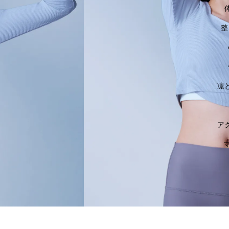
整
凛
ア