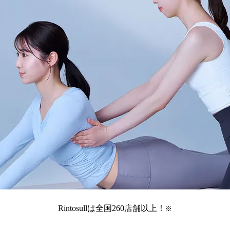
Rintosullは全国
260
店舗
以上！
※