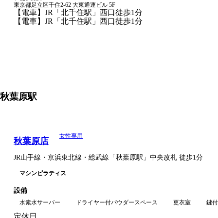
東京都足立区千住2-62 大東通運ビル 5F
【電車】JR「北千住駅」西口徒歩1分
【電車】JR「北千住駅」西口徒歩1分
秋葉原
駅
女性専用
秋葉原店
JR山手線・京浜東北線・総武線
「
秋葉原駅
」
中央改札
徒歩1分
マシンピラティス
設備
水素水サーバー
ドライヤー付パウダースペース
更衣室
鍵付
定休日