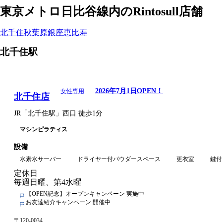
東京メトロ日比谷線
内のRintosull店舗
Rintosull店舗一覧
北千住
秋葉原
銀座
恵比寿
北千住
駅
2026年7月1日
OPEN！
女性専用
北千住店
JR
「
北千住駅
」
西口
徒歩1分
マシンピラティス
設備
水素水サーバー
ドライヤー付パウダースペース
更衣室
鍵付
定休日
毎週日曜、第4水曜
【OPEN記念】オープンキャンペーン 実施中
お友達紹介キャンペーン 開催中
〒
120-0034