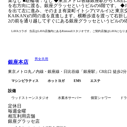
業なし ■駐輪場：なし ◆東京メトロ各線銀座駅から C8
を右方向に渡る。銀座グラッセというビルの6階です。 ◆J
を出て左に進み、そのまま有楽町イトシア(マルイ)と東京交通会
KAIKAN)の間の道を直進します。横断歩道を渡って右折
2の前を通り越してすぐにある銀座グラッセというビルの6
LAVAコラボ
当店はLAVA店舗内にあるRintosullスタジオです。ご契約店舗はLAVAになり
男女共用
銀座本店
東京メトロ丸ノ内線・銀座線・日比谷線
「
銀座駅
」
C8出口
徒歩2分
マシンピラティス
ホットヨガ
EMS
エステ
設備
ウッドストーンスタジオ
水素水サーバー
個室シャワー
ドラ
定休日
毎週金曜
相互利用店舗
銀座グラッセ店