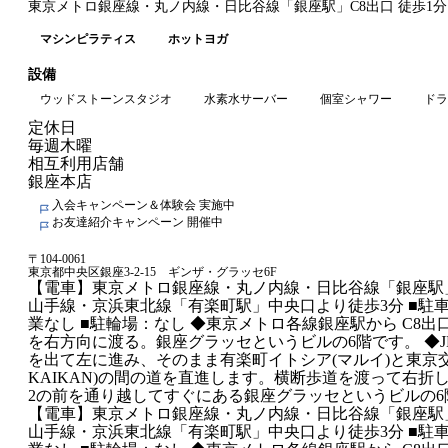
東京メトロ銀座線・丸ノ内線・日比谷線
「
銀座駅
」
C8出口
徒歩1分
マシンピラティス
ホットヨガ
設備
ウッドストーンスタジオ
水素水サーバー
個室シャワー
ドラ
定休日
毎週木曜
相互利用店舗
銀座本店
入会キャンペーン＆体験会 実施中
お友達紹介キャンペーン 開催中
〒
104-0061
東京都中央区銀座3-2-15 ギンザ・グラッセ6F
【電車】東京メトロ銀座線・丸ノ内線・日比谷線「銀座駅」
山手線・京浜東北線「有楽町駅」中央口より徒歩3分 ■駐
業なし ■駐輪場：なし ◆東京メトロ各線銀座駅から C8
を右方向に渡る。銀座グラッセというビルの6階です。 ◆J
を出て左に進み、そのまま有楽町イトシア(マルイ)と東京交通会
KAIKAN)の間の道を直進します。横断歩道を渡って右折
2の前を通り越してすぐにある銀座グラッセというビルの6
【電車】東京メトロ銀座線・丸ノ内線・日比谷線「銀座駅」
山手線・京浜東北線「有楽町駅」中央口より徒歩3分 ■駐