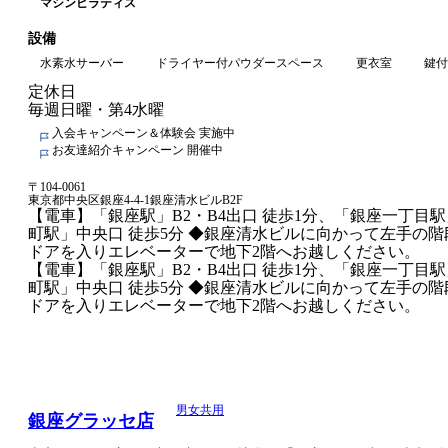
マシンピラティス
設備
水素水サーバー
ドライヤー付パウダースペース
更衣室
鍵付
定休日
毎週日曜・第4水曜
入会キャンペーン＆体験会 実施中
お友達紹介キャンペーン 開催中
〒
104-0061
東京都中央区銀座4-4-1銀座清水ビルB2F
【電車】「銀座駅」B2・B4出口 徒歩1分、「銀座一丁目駅
町駅」中央口 徒歩5分 ◆銀座清水ビルに向かって左手の
ドアを入りエレベーターで地下2階へお越しください。
【電車】「銀座駅」B2・B4出口 徒歩1分、「銀座一丁目駅
町駅」中央口 徒歩5分 ◆銀座清水ビルに向かって左手の
ドアを入りエレベーターで地下2階へお越しください。
男女共用
銀座グラッセ店