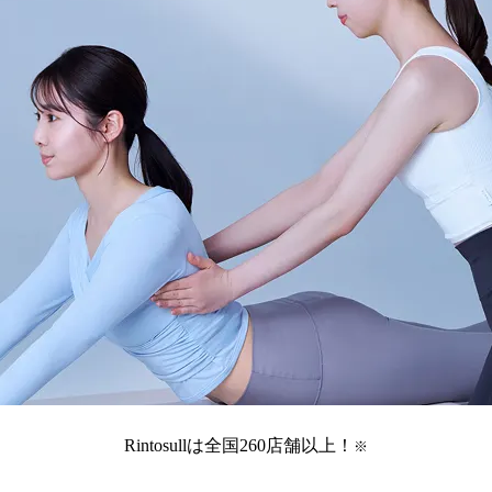
Rintosullは全国
260
店舗
以上！
※