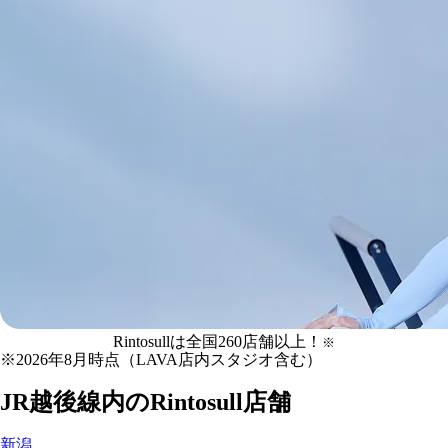
JR越後線
の
Rintosullは全国
260
店舗
以上！
※
マシンピラティス
※
2026年8月時点（LAVA店内スタジオ含む）
Rintosull店舗一覧
JR越後線
内のRintosull店舗
新潟