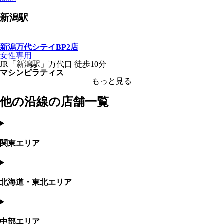
新潟
駅
新潟万代シテイBP2店
女性専用
JR
「
新潟駅
」
万代口
徒歩10分
マシンピラティス
もっと見る
他の沿線の店舗一覧
関東エリア
北海道・東北エリア
中部エリア