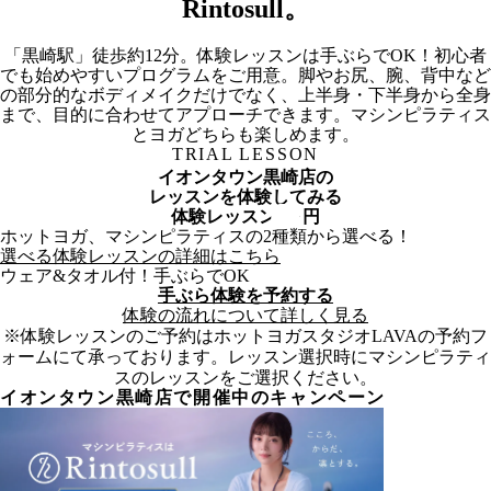
Rintosull。
「黒崎駅」徒歩約12分。体験レッスンは手ぶらでOK！初心者
でも始めやすいプログラムをご用意。脚やお尻、腕、背中など
の部分的なボディメイクだけでなく、上半身・下半身から全身
まで、目的に合わせてアプローチできます。マシンピラティス
とヨガどちらも楽しめます。
TRIAL LESSON
イオンタウン黒崎店
の
レッスンを体験してみる
体験レッスン
100
円
ホットヨガ、マシンピラティスの2種類から選べる！
選べる体験レッスンの詳細はこちら
ウェア&タオル付！手ぶらでOK
手ぶら体験を予約する
体験の流れについて詳しく見る
※体験レッスンのご予約はホットヨガスタジオLAVAの予約フ
ォームにて承っております。レッスン選択時にマシンピラティ
スのレッスンをご選択ください。
イオンタウン黒崎
店で開催中のキャンペーン