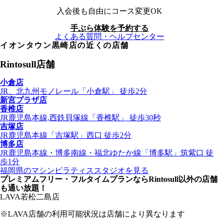
入会後も自由にコース変更OK
手ぶら体験を予約する
よくある質問・ヘルプセンター
イオンタウン黒崎店
の近くの店舗
Rintosull店舗
小倉店
JR、北九州モノレール
「
小倉駅
」
徒歩2分
新宮プラザ店
香椎店
JR鹿児島本線,西鉄貝塚線
「
香椎駅
」
徒歩30秒
吉塚店
JR鹿児島本線
「
吉塚駅
」
西口
徒歩2分
博多店
JR鹿児島本線・博多南線・福北ゆたか線
「
博多駅
」
筑紫口
徒
歩1分
福岡県
のマシンピラティススタジオを見る
プレミアムフリー・フルタイムプランならRintosull以外の店舗
も通い放題！
LAVA
若松二島店
※LAVA店舗の利用可能状況は店舗により異なります