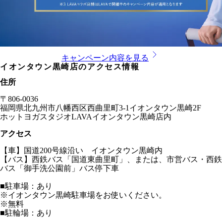
キャンペーン内容を見る
イオンタウン黒崎店
のアクセス情報
住所
〒
806-0036
福岡県
北九州市八幡西区西曲里町3-1イオンタウン黒崎2F
ホットヨガスタジオLAVA
イオンタウン黒崎店
内
アクセス
【車】国道200号線沿い イオンタウン黒崎内
【バス】西鉄バス「国道東曲里町」、または、市営バス・西鉄
バス「御手洗公園前」バス停下車
■駐車場：あり
※イオンタウン黒崎駐車場をお使いください。
※無料
■駐輪場：あり