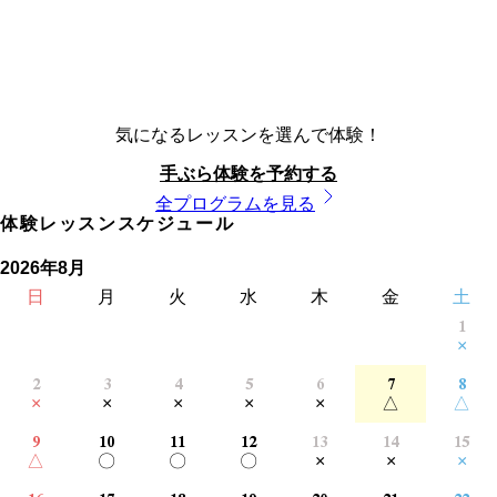
気になるレッスンを選んで体験！
手ぶら体験を予約する
全プログラムを見る
体験レッスンスケジュール
2026年8月
日
月
火
水
木
金
土
1
×
2
3
4
5
6
7
8
×
×
×
×
×
△
△
9
10
11
12
13
14
15
△
〇
〇
〇
×
×
×