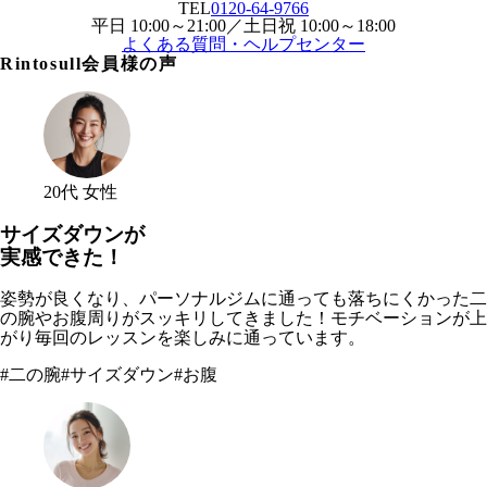
TEL
0120-64-9766
平日 10:00～21:00／土日祝 10:00～18:00
よくある質問・ヘルプセンター
Rintosull会員様の声
20代 女性
サイズダウンが
実感できた！
姿勢が良くなり、パーソナルジムに通っても落ちにくかった二
の腕やお腹周りがスッキリしてきました！モチベーションが上
がり毎回のレッスンを楽しみに通っています。
#
二の腕
#
サイズダウン
#
お腹