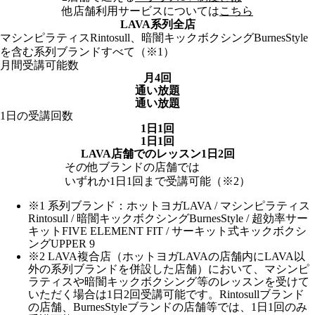
他店舗利用サービスについては
こちら
LAVA系列全店
マシンピラティスRintosull、暗闇キックボクシングBurnesStyle
を含む系列ブランドすべて（※1）
月間受講可能数
月4回
通い放題
通い放題
1日の受講回数
1日1回
1日1回
LAVA店舗でのレッスン
1日2回
その他ブランドの店舗では
いずれか1日1回まで受講可能
（※2）
※1 系列ブランド：ホットヨガLAVA / マシンピラティス
Rintosull / 暗闇キックボクシングBurnesStyle / 超効率サー
キットFIVE ELEMENT FIT / サーキット式キックボクシ
ングUPPER 9
※2 LAVA複合店（ホットヨガLAVAの店舗内にLAVA以
外の系列ブランドを併設した店舗）において、マシンピ
ラティスや暗闇キックボクシング等のレッスンを受けて
いただく場合は1日2回受講可能です。Rintosullブランド
の店舗、BurnesStyleブランドの店舗等では、1日1回のみ