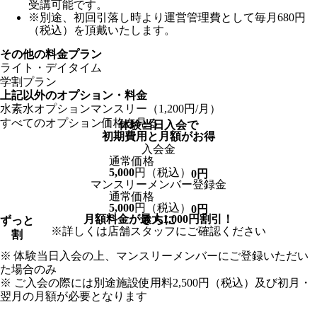
受講可能です。
※別途、初回引落し時より運営管理費として毎月680円
（税込）を頂戴いたします。
その他の料金プラン
ライト・デイタイム
学割プラン
上記以外のオプション・料金
水素水オプションマンスリー（1,200円/月）
すべてのオプション価格を見る
体験当日入会で
初期費用
と
月額
が
お得
入会金
通常価格
5,000
円
（税込）
0
円
マンスリーメンバー登録金
通常価格
5,000
円
（税込）
0
円
月額料金が最大
1,000
円割引！
さらに
ずっと
※詳しくは店舗スタッフにご確認ください
割
※ 体験当日入会の上、マンスリーメンバーにご登録いただい
た場合のみ
※ ご入会の際には別途施設使用料2,500円（税込）及び初月・
翌月の月額が必要となります