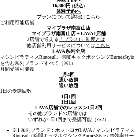
16,800
円
(税込)
体験予約へ
プランについて詳細はこちら
ご利用可能店舗
マイプラザ南富山店
マイプラザ南富山店
＋LAVA1店舗
2店舗で通える
「プラス1」制度とは
他店舗利用サービスについては
こちら
LAVA系列全店
マシンピラティスRintosull、暗闇キックボクシングBurnesStyle
を含む系列ブランドすべて（※1）
月間受講可能数
月4回
通い放題
通い放題
1日の受講回数
1日1回
1日1回
LAVA店舗でのレッスン
1日2回
その他ブランドの店舗では
いずれか1日1回まで受講可能
（※2）
※1 系列ブランド：ホットヨガLAVA / マシンピラティス
Rintosull / 暗闇キックボクシングBurnesStyle / 超効率サー