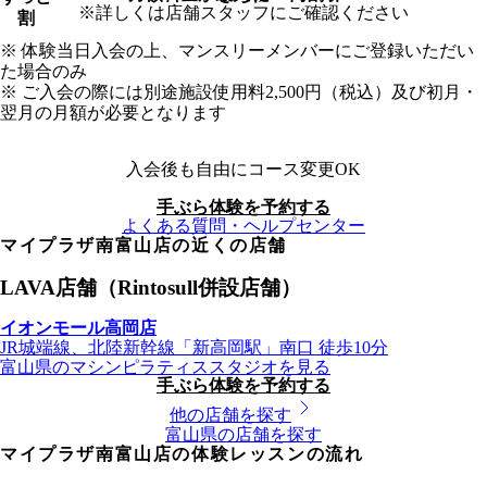
※詳しくは店舗スタッフにご確認ください
割
※ 体験当日入会の上、マンスリーメンバーにご登録いただい
た場合のみ
※ ご入会の際には別途施設使用料2,500円（税込）及び初月・
翌月の月額が必要となります
入会後も自由にコース変更OK
手ぶら体験を予約する
よくある質問・ヘルプセンター
マイプラザ南富山店
の近くの店舗
LAVA店舗（Rintosull併設店舗）
イオンモール高岡店
JR城端線、北陸新幹線
「
新高岡駅
」
南口
徒歩10分
富山県
のマシンピラティススタジオを見る
手ぶら体験を予約する
他の店舗を探す
富山県
の店舗を探す
マイプラザ南富山店の体験レッスンの流れ