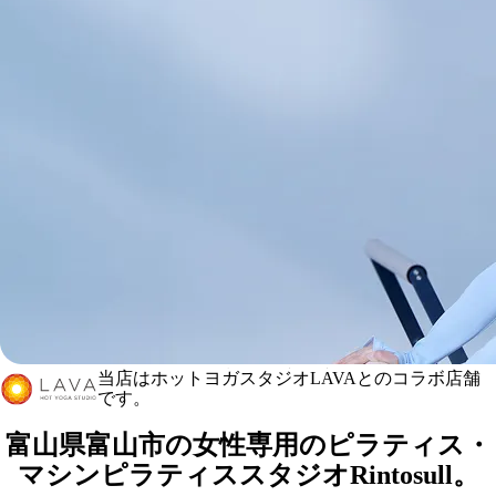
当店はホットヨガスタジオLAVAとのコラボ店舗
Rintosullマイプラザ南富山店
です。
（LAVAマイプラザ南富山店内）
マシンピラティス＆ホットヨガ＆暗闇キックボクシング
富山県富山市の女性専用のピラティス・
マシンピラティススタジオRintosull。