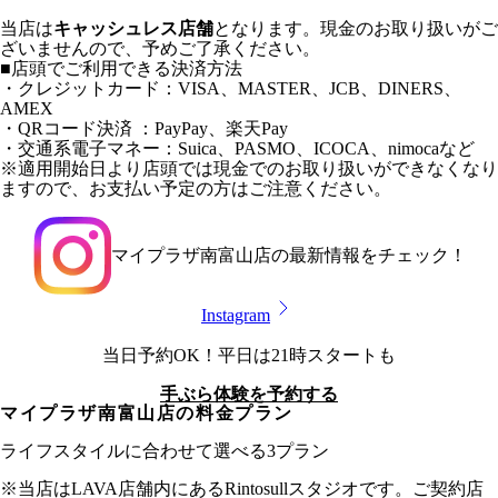
当店は
キャッシュレス店舗
となります。現金のお取り扱いがご
ざいませんので、予めご了承ください。
■店頭でご利用できる決済方法
・クレジットカード：VISA、MASTER、JCB、DINERS、
AMEX
・QRコード決済 ：PayPay、楽天Pay
・交通系電子マネー：Suica、PASMO、ICOCA、nimocaなど
※適用開始日より店頭では現金でのお取り扱いができなくなり
ますので、お支払い予定の方はご注意ください。
マイプラザ南富山店
の最新情報をチェック！
Instagram
当日予約OK！平日は21時スタートも
手ぶら体験を予約する
マイプラザ南富山店
の料金プラン
ライフスタイルに合わせて選べる3プラン
※当店はLAVA店舗内にあるRintosullスタジオです。ご契約店