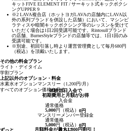
キットFIVE ELEMENT FIT / サーキット式キックボクシ
ングUPPER 9
※2 LAVA複合店（ホットヨガLAVAの店舗内にLAVA以
外の系列ブランドを併設した店舗）において、マシンピ
ラティスや暗闇キックボクシング等のレッスンを受けて
いただく場合は1日2回受講可能です。Rintosullブランド
の店舗、BurnesStyleブランドの店舗等では、1日1回のみ
受講可能です。
※別途、初回引落し時より運営管理費として毎月680円
（税込）を頂戴いたします。
その他の料金プラン
ライト・デイタイム
学割プラン
上記以外のオプション・料金
水素水オプションマンスリー（1,200円/月）
すべてのオプション価格を見る
体験当日入会で
初期費用
と
月額
が
お得
入会金
通常価格
5,000
円
（税込）
0
円
マンスリーメンバー登録金
通常価格
5,000
円
（税込）
0
円
月額料金が最大
1,000
円割引！
さらに
ずっと