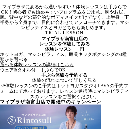
マイプラザにあるから通いやすい！体験レッスンは手ぶらで
OK！初心者でも始めやすいプログラムをご用意。脚やお尻、
腕、背中などの部分的なボディメイクだけでなく、上半身・下
半身から全身まで、目的に合わせてアプローチできます。マシ
ンピラティスとヨガどちらも楽しめます。
TRIAL LESSON
マイプラザ南富山店
の
レッスンを体験してみる
体験レッスン
100
円
ホットヨガ、マシンピラティス、暗闇キックボクシングの3種
類から選べる！
選べる体験レッスンの詳細はこちら
ウェア&タオル付！手ぶらでOK
手ぶら体験を予約する
体験の流れについて詳しく見る
※体験レッスンのご予約はホットヨガスタジオLAVAの予約フ
ォームにて承っております。レッスン選択時にマシンピラティ
スのレッスンをご選択ください。
マイプラザ南富山
店で開催中のキャンペーン