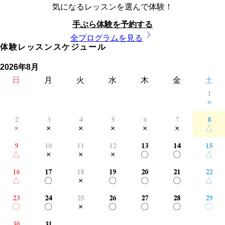
気になるレッスンを選んで体験！
手ぶら体験を予約する
全プログラムを見る
体験レッスンスケジュール
2026年8月
日
月
火
水
木
金
土
1
×
2
3
4
5
6
7
8
×
×
×
×
×
×
△
9
10
11
12
13
14
15
△
×
×
×
〇
〇
△
16
17
18
19
20
21
22
△
〇
×
〇
〇
〇
△
23
24
25
26
27
28
29
〇
〇
×
〇
〇
〇
〇
30
31