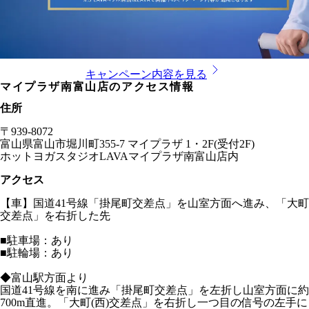
キャンペーン内容を見る
マイプラザ南富山店
のアクセス情報
住所
〒
939-8072
富山県
富山市堀川町355-7 マイプラザ 1・2F(受付2F)
ホットヨガスタジオLAVA
マイプラザ南富山店
内
アクセス
【車】国道41号線「掛尾町交差点」を山室方面へ進み、「大町
交差点」を右折した先
■駐車場：あり
■駐輪場：あり
◆富山駅方面より
国道41号線を南に進み「掛尾町交差点」を左折し山室方面に約
700m直進。「大町(西)交差点」を右折し一つ目の信号の左手に