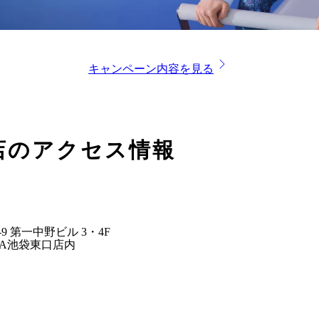
キャンペーン内容を見る
店
のアクセス情報
-9 第一中野ビル 3・4F
A
池袋東口店
内