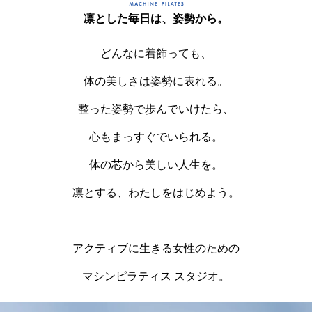
凛とした毎日は、姿勢から。
どんなに着飾っても、
体の美しさは姿勢に表れる。
整った姿勢で歩んでいけたら、
心もまっすぐでいられる。
体の芯から美しい人生を。
凛とする、わたしをはじめよう。
アクティブに生きる女性のための
マシンピラティス スタジオ。