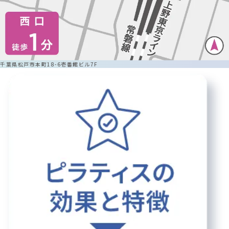
千葉県松戸市本町18-6壱番館ビル7F