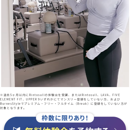
※過去5ヶ月以内にRintosullの体験会を受講、またはRintosull、LAVA、FIVE
ELEMENT FIT、UPPER 9いずれかにてマンスリー登録をしていない方、および
BurnesStyleでプレミアム・フリー・フルタイム（Break）に登録をしていない方が
対象となります。