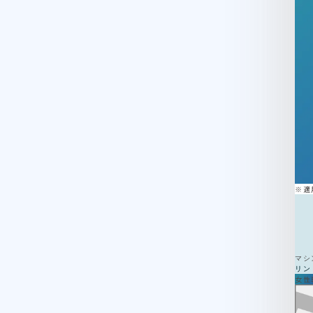
※適
マシ
リン
女性