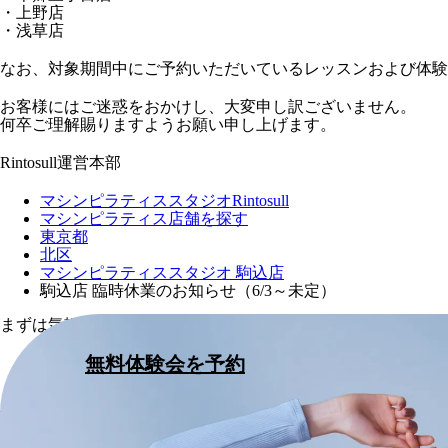
・上野店
・浅草店
なお、対象期間中にご予約いただいているレッスンおよび体験
お客様にはご迷惑をおかけし、大変申し訳ございません。
何卒ご理解賜りますようお願い申し上げます。
Rintosull運営本部
マシンピラティススタジオRintosull
マシンピラティス店舗を探す
東京都
北区
マシンピラティススタジオ 駒込店
駒込店 臨時休業のお知らせ（6/3～未定）
まずは気軽に体験会から
無料体験会を予約
お問い合わせ・ヘルプセンター