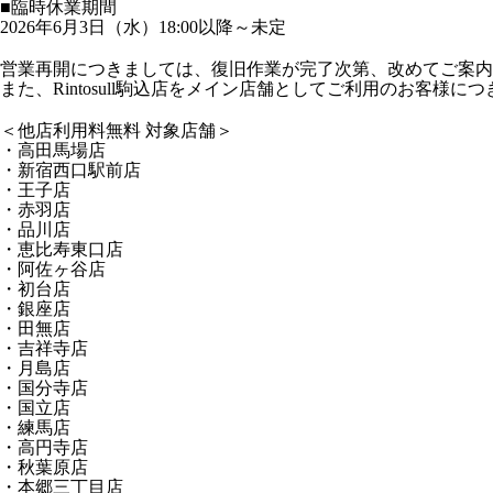
■臨時休業期間
2026年6月3日（水）18:00以降～未定
営業再開につきましては、復旧作業が完了次第、改めてご案内
また、Rintosull駒込店をメイン店舗としてご利用のお客
＜他店利用料無料 対象店舗＞
・高田馬場店
・新宿西口駅前店
・王子店
・赤羽店
・品川店
・恵比寿東口店
・阿佐ヶ谷店
・初台店
・銀座店
・田無店
・吉祥寺店
・月島店
・国分寺店
・国立店
・練馬店
・高円寺店
・秋葉原店
・本郷三丁目店