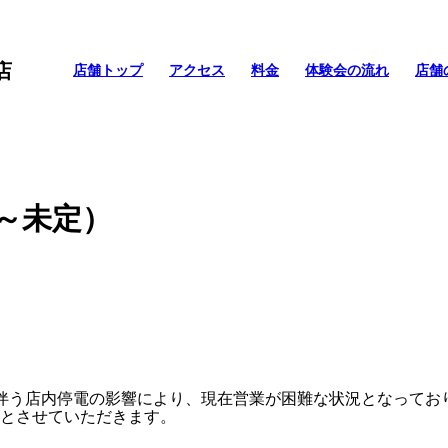
店
店舗トップ
アクセス
料金
体験会の流れ
店舗
3～未定）
。
らの漏水に伴う店内停電の影響により、現在営業が困難な状況となって
業とさせていただきます。