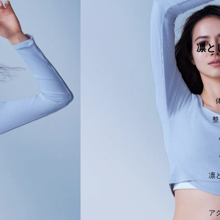
凛と
整
凛
ア