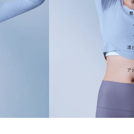
整
凛
ア