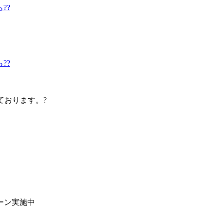
??
??
しております。?
ペーン実施中