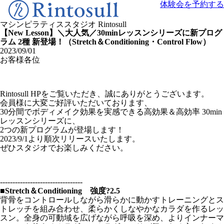
体験会を予約する
マシンピラティススタジオ
Rintosull
【New Lesson】＼大人気／30minレッスンシリーズに新プログ
ラム 2種 新登場！（Stretch＆Conditioning・Control Flow）
2023/09/01
お客様各位
Rintosull HPをご覧いただき、誠にありがとうございます。
会員様に大変ご好評いただいております、
30分間でボディメイク効果を実感できる高効果＆高効率 30min
レッスンシリーズに、
2つの新プログラムが登場します！
2023/9/1より順次リリースいたします。
ぜひスタジオでお楽しみください。
---------------------------------
■Stretch＆Conditioning 強度?2.5
背骨をコントロールしながら滑らかに動かすトレーニングとス
トレッチを組み合わせ、柔らかくしなやかなカラダを作るレッ
スン。全身の可動域を広げながら呼吸を深め、よりインナーマ