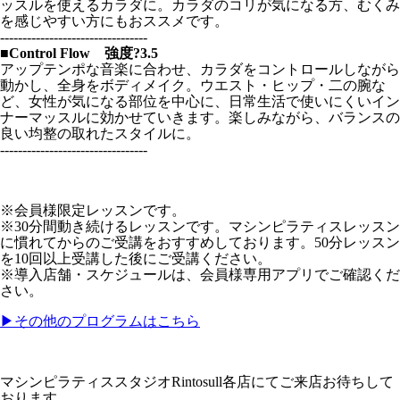
ッスルを使えるカラダに。カラダのコリが気になる方、むくみ
を感じやすい方にもおススメです。
---------------------------------
■Control Flow 強度?3.5
アップテンポな音楽に合わせ、カラダをコントロールしながら
動かし、全身をボディメイク。ウエスト・ヒップ・二の腕な
ど、女性が気になる部位を中心に、日常生活で使いにくいイン
ナーマッスルに効かせていきます。楽しみながら、バランスの
良い均整の取れたスタイルに。
---------------------------------
※会員様限定レッスンです。
※30分間動き続けるレッスンです。マシンピラティスレッスン
に慣れてからのご受講をおすすめしております。50分レッスン
を10回以上受講した後にご受講ください。
※導入店舗・スケジュールは、会員様専用アプリでご確認くだ
さい。
▶その他のプログラムはこちら
マシンピラティススタジオRintosull各店にてご来店お待ちして
おります。