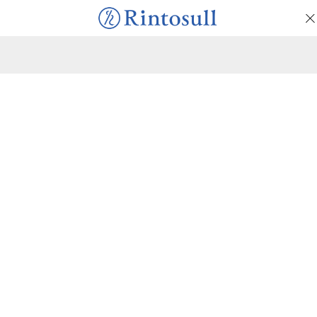
マシンピラティススタジオ
Rintosull
マシンピラティススタジオRintosull
体験会ご予約ページ
マシンピラティススタジオRintosullの体験会ご予約ページで
す。
ボタンを押すとチャット形式の入力フォームが立ち上がりま
す。
体験会を予約する
前のページに戻るときは、以下のボタンか、
ブラウザの「戻る」ボタンをご利用ください。
前のページへ戻る