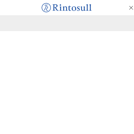
マシンピラティススタジオ
Rintosull
マシンピラティススタジオRintosull
体験会ご予約ページ
マシンピラティススタジオRintosullの体験会ご予約ページで
す。
ボタンを押すとチャット形式の入力フォームが立ち上がりま
す。
体験会を予約する
前のページに戻るときは、以下のボタンか、
ブラウザの「戻る」ボタンをご利用ください。
前のページへ戻る