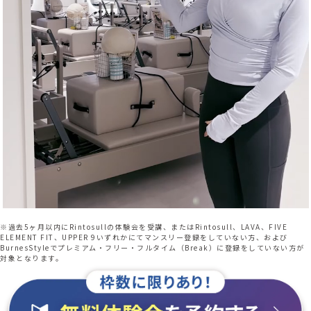
※過去5ヶ月以内にRintosullの体験会を受講、またはRintosull、LAVA、FIVE
ELEMENT FIT、UPPER 9いずれかにてマンスリー登録をしていない方、および
BurnesStyleでプレミアム・フリー・フルタイム（Break）に登録をしていない方が
対象となります。