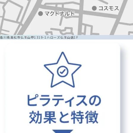
香川県高松市仏生山甲1319-1ハローズ仏生山店1F