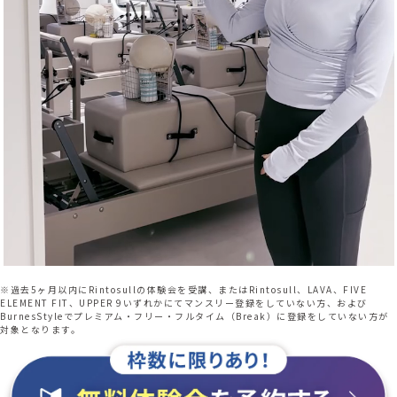
※過去5ヶ月以内にRintosullの体験会を受講、またはRintosull、LAVA、FIVE
ELEMENT FIT、UPPER 9いずれかにてマンスリー登録をしていない方、および
BurnesStyleでプレミアム・フリー・フルタイム（Break）に登録をしていない方が
対象となります。