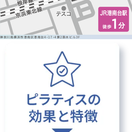
神奈川県横浜市港南区港南台4ｰ17ｰ4第2鈴木ビル3F