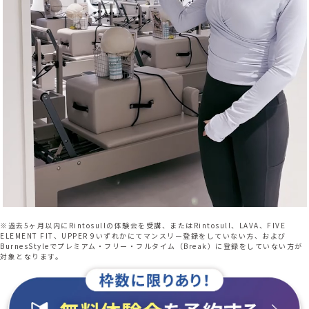
※過去5ヶ月以内にRintosullの体験会を受講、またはRintosull、LAVA、FIVE
ELEMENT FIT、UPPER 9いずれかにてマンスリー登録をしていない方、および
BurnesStyleでプレミアム・フリー・フルタイム（Break）に登録をしていない方が
対象となります。