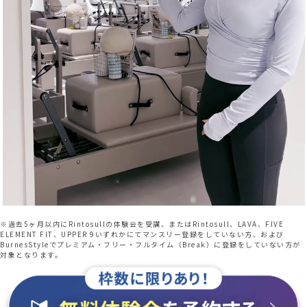
※過去5ヶ月以内にRintosullの体験会を受講、またはRintosull、LAVA、FIVE
ELEMENT FIT、UPPER 9いずれかにてマンスリー登録をしていない方、および
BurnesStyleでプレミアム・フリー・フルタイム（Break）に登録をしていない方が
対象となります。