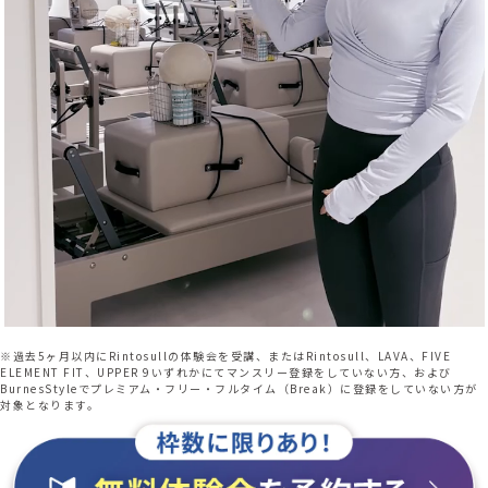
※過去5ヶ月以内にRintosullの体験会を受講、またはRintosull、LAVA、FIVE
ELEMENT FIT、UPPER 9いずれかにてマンスリー登録をしていない方、および
BurnesStyleでプレミアム・フリー・フルタイム（Break）に登録をしていない方が
対象となります。