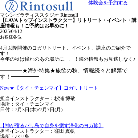
体験会を予約する
マシンピラティススタジオ
Rintosull
【LAVAトップインストラクター】リトリート・イベント・講
座情報も！ご予約はお早めに！
2025/04/12
お客様各位
4月以降開催のヨガリトリート、イベント、講座のご紹介で
す！
今年の秋は憧れのあの場所に、、！海外情報もお見逃しなく♪
━━━━★海外特集★旅欲の秋、情報続々と解禁で
す！━━━━━
New★【タイ・チェンマイ】ヨガリトリート
担当インストラクター：杉浦 博敬
場所：タイ・チェンマイ
日付：7月3日(木)?7月7日(月)
【神が宿るバリ島で自身を癒す浄化のヨガ旅】
担当インストラクター：窪田 真帆
場所：バリ島