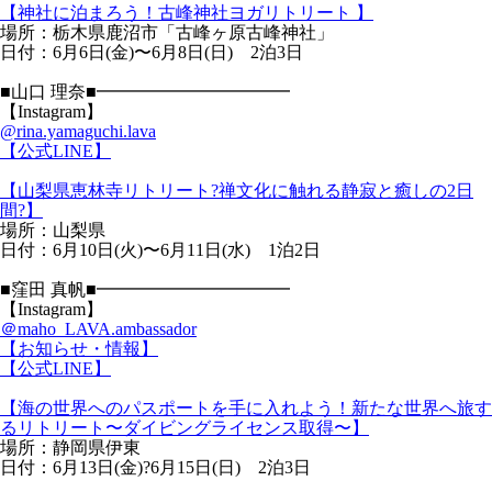
【神社に泊まろう！古峰神社ヨガリトリート 】
場所：栃木県鹿沼市「古峰ヶ原古峰神社」
日付：6月6日(金)〜6月8日(日) 2泊3日
■山口 理奈■━━━━━━━━━━━
【Instagram】
@rina.yamaguchi.lava
【公式LINE】
【山梨県恵林寺リトリート?禅文化に触れる静寂と癒しの2日
間?】
場所：山梨県
日付：6月10日(火)〜6月11日(水) 1泊2日
■窪田 真帆■━━━━━━━━━━━
【Instagram】
＠maho_LAVA.ambassador
【お知らせ・情報】
【公式LINE】
【海の世界へのパスポートを手に入れよう！新たな世界へ旅す
るリトリート〜ダイビングライセンス取得〜】
場所：静岡県伊東
日付：6月13日(金)?6月15日(日) 2泊3日