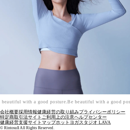
 beautiful with a good posture.
Be beautiful with a good pos
会社概要
採用情報
健康経営の取り組み
プライバシーポリシー
特定商取引法
サイトご利用上の注意
ヘルプセンター
健康経営支援
サイトマップ
ホットヨガスタジオ LAVA
© Rintosull All Rights Reserved.