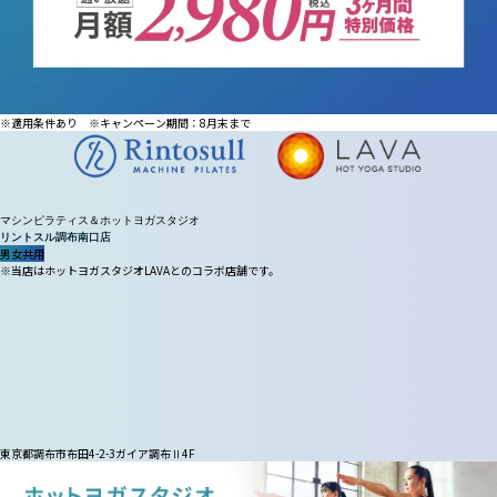
※適用条件あり ※キャンペーン期間：8月末まで
マシンピラティス＆ホットヨガスタジオ
リントスル
調布南口店
男女共用
※当店はホットヨガスタジオLAVAとのコラボ店舗です。
東京都調布市布田4-2-3ガイア調布Ⅱ4F